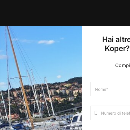
Hai altr
Koper? 
Compil