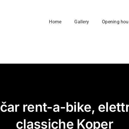
Home
Gallery
Opening hou
ar rent-a-bike, elett
classiche Koper