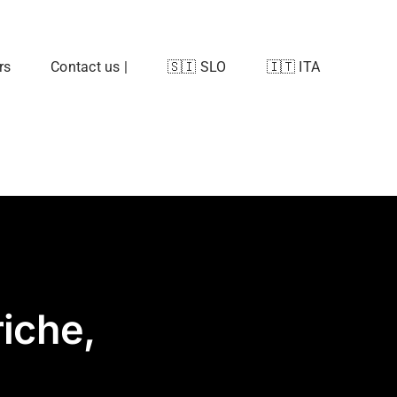
rs
Contact us |
🇸🇮 SLO
🇮🇹 ITA
riche,