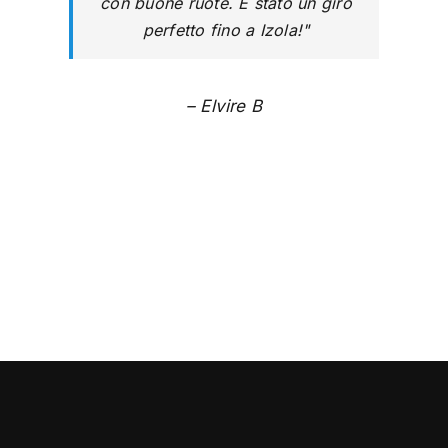
con buone ruote. È stato un giro
perfetto fino a Izola!
– Elvire B